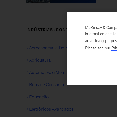
McKinsey & Company
INDÚSTRIAS (CONTEÚDO EM INGLÊS)
information on sit
advertising purpo
Aeroespacial e Defesa
Please see our
Pri
Agricultura
Automotivo e Montagem
Bens de Consumo
Educação
Eletrônicos Avançados