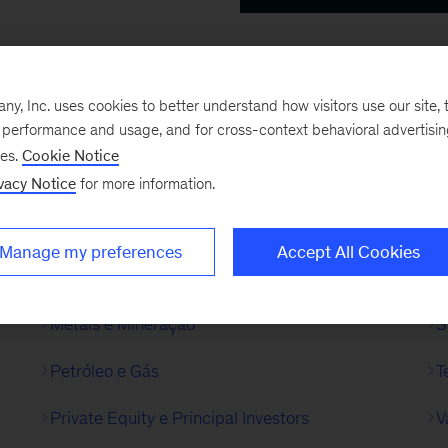
, Inc. uses cookies to better understand how visitors use our site, t
e performance and usage, and for cross-context behavioral advertisi
ses.
Cookie Notice
Engenharia, Construção e Materiais
S
vacy Notice
for more information.
Indústria Farmacêutica e Produtos Médicos
S
Manage my preferences
Accept All Cookies
Mercado Imobiliário
S
Metais e Mineração
S
Petróleo e Gás
T
Private Equity e Principal Investors
V