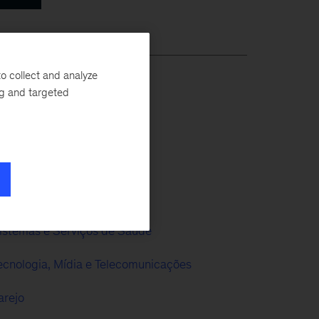
o collect and analyze
ng and targeted
erviços Financeiros
etor Público
etor Social
istemas e Serviços de Saúde
ecnologia, Mídia e Telecomunicações
arejo