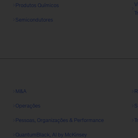
V
Produtos Químicos
T
Semicondutores
M&A
R
Operações
S
Pessoas, Organizações & Performance
T
QuantumBlack, AI by McKinsey