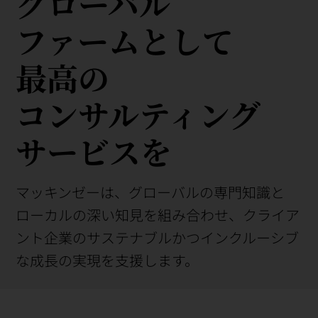
グローバル
ファ⁠ー⁠ム⁠と⁠し⁠て
最⁠高⁠の
コ⁠ン⁠サ⁠ル⁠テ⁠ィ⁠ン⁠グ
サ⁠ー⁠ビ⁠ス⁠を
マッキンゼーは、グローバルの専⁠門知⁠識と
ロ⁠ー⁠カ⁠ルの深い知⁠見を組み合わせ、クライア
ント企業のサステナブルかつインクルーシブ
な成長の実現を支援します。