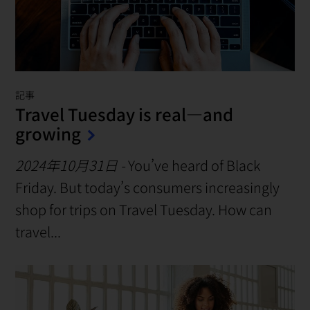
記事
Travel Tuesday is real—and
growing
2024年10月31日
-
You’ve heard of Black
Friday. But today’s consumers increasingly
shop for trips on Travel Tuesday. How can
travel...