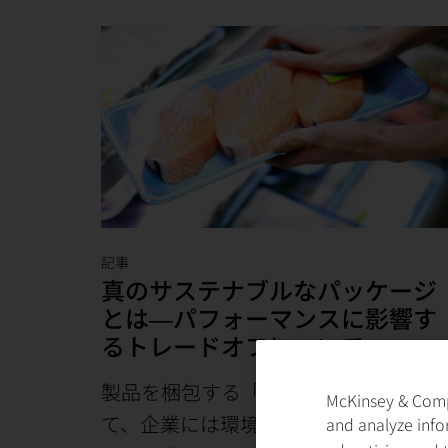
記事
真のサステナブルなパッケージ
とは―パフォーマンスに影響す
るトレードオフについて
製品を梱包する「パッケージ」を通し
McKinsey & Compa
て、企業には環境負荷軽減に向けた取
and analyze info