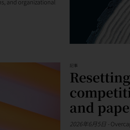
s, and organizational
記事
Resetting
competit
and pape
2026年6月5日
-
Overcap