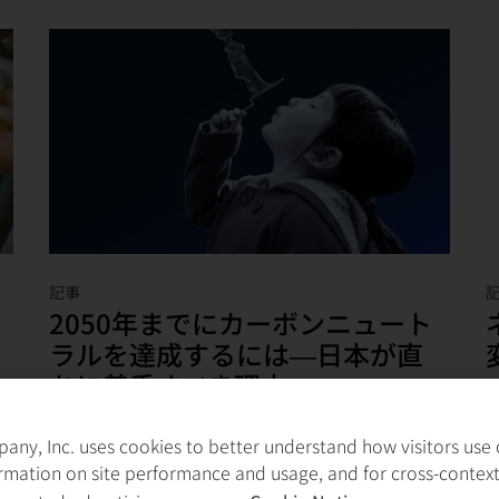
記事
2050年までにカーボンニュート
ラルを達成するには―日本が直
ちに着手すべき理由
2050年までに温室効果ガス排出量ネッ
ny, Inc. uses cookies to better understand how visitors use ou
り
トゼロを目指す日本。脱炭素化を実現
rmation on site performance and usage, and for cross-contex