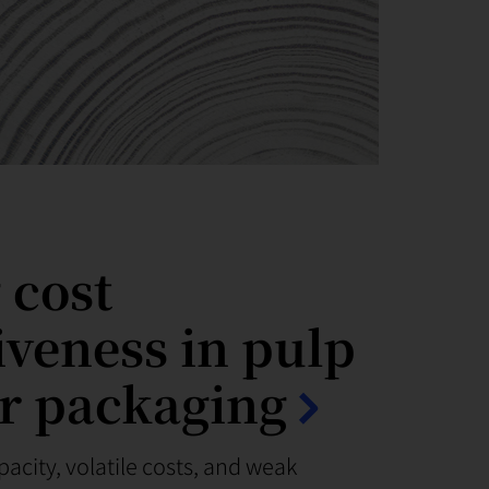
 cost
iveness in pulp
r packaging
acity, volatile costs, and weak