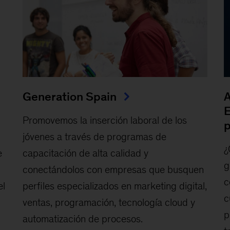
Generation Spain
A
E
Promovemos la inserción laboral de los
p
jóvenes a través de programas de
¿
e
capacitación de alta calidad y
g
conectándolos con empresas que busquen
c
el
perfiles especializados en marketing digital,
c
ventas, programación, tecnología cloud y
p
automatización de procesos.