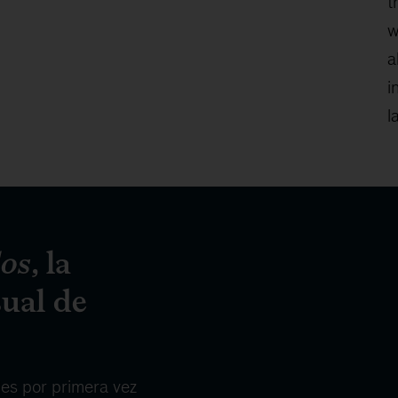
t
w
a
i
l
os
, la
ual de
les por primera vez