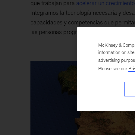
que trabajan para
acelerar un crecimiento 
Integramos la tecnología necesaria y des
capacidades y competencias que permitan 
las personas progresar en un contexto de
McKinsey & Company
information on sit
advertising purpo
Please see our
Pri