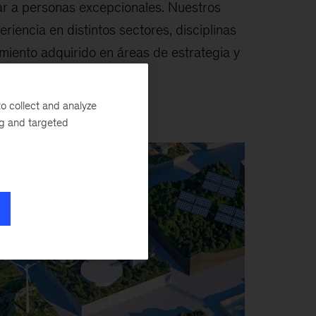
rmar a personas excepcionales. Nuestros
riencia en distintos sectores, disciplinas
imiento adquirido en áreas de estrategia y
ial.
o collect and analyze
ng and targeted