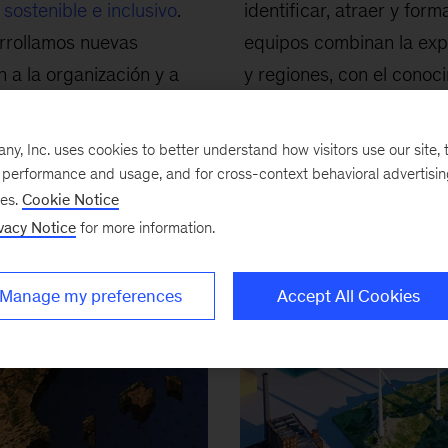
sostenible e inclusivo
.
identificar, atraer y fo
arrollamos nuevas
equipos combinan la expe
a la organización y a
y regiones, con el conoc
 cambio continuo.
transformación empresar
, Inc. uses cookies to better understand how visitors use our site, t
e performance and usage, and for cross-context behavioral advertisi
ses.
Cookie Notice
vacy Notice
for more information.
Manage my preferences
Accept All Cookies