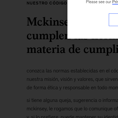
Please see our
Pri
NUESTRO CÓDIGO DE CONDUCTA
Mckinsey se esfue
cumplen las norma
materia de cumpli
conozca las normas establecidas en el có
nuestra misión, visión y valores, que sirv
de forma ética y responsable en todo mo
si tiene alguna queja, sugerencia o infor
mckinsey, le rogamos que lo comunique ofi
y, si lo prefiere, puede mantener su identi