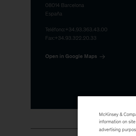
08014 Barcelona

Teléfono:
+34.93.363.43.00
Fax:
+34.93.322.20.33
Open in Google Maps
McKinsey & Company
information on sit
advertising purpo