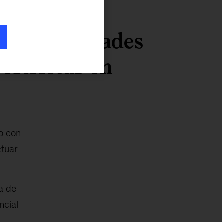
sus actividades
estrictas en
o con
ctuar
a de
ncial