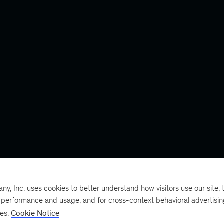
, Inc. uses cookies to better understand how visitors use our site, t
e performance and usage, and for cross-context behavioral advertisi
ses.
Cookie Notice