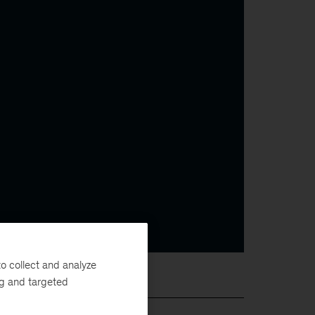
o collect and analyze
ng and targeted