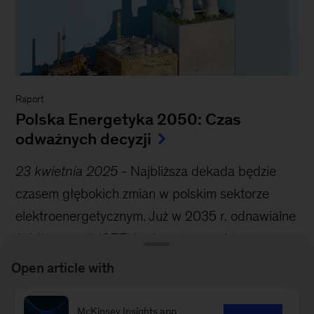
Raport
Polska Energetyka 2050: Czas
odważnych decyzji
23 kwietnia 2025
-
Najbliższa dekada będzie
czasem głębokich zmian w polskim sektorze
elektroenergetycznym. Już w 2035 r. odnawialne
źródła energii (OZE) będą wytwarzać ten sam
udział energii, ile obecnie produkują elektrownie
Open article with
oparte na paliwach kopalnych (ok. 70%). To
epokowa szansa na obniżenie kosztów energii,
McKinsey Insights app