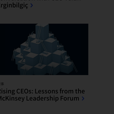
rginbilgiç
記事
ising CEOs: Lessons from the
McKinsey Leadership Forum