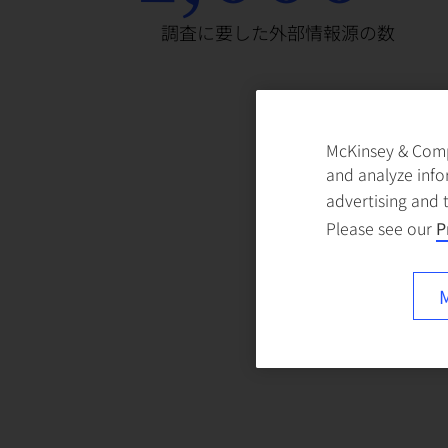
調査に要した外部情報源の数
McKinsey & Compa
and analyze info
advertising and 
Please see our
P
M