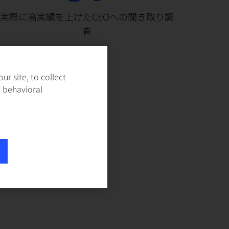
実際に高実績を上げたCEOへの聞き取り調
査
r site, to collect
t behavioral