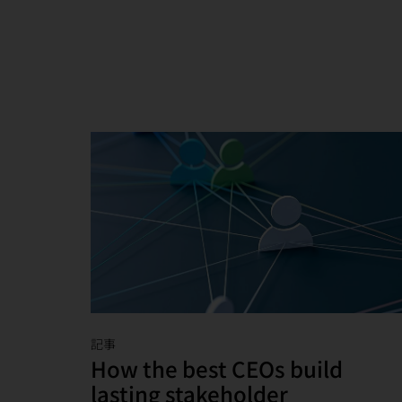
記事
How the best CEOs build
lasting stakeholder