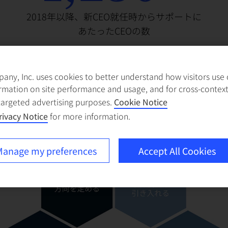
2018年以降、新CEO就任時からサポートに
あたったCEOの数
ny, Inc. uses cookies to better understand how visitors use ou
rmation on site performance and usage, and for cross-contex
targeted advertising purposes.
Cookie Notice
rivacy Notice
for more information.
卓越したCEOが経営において果たすべき６つの責務
anage my preferences
Accept All Cookies