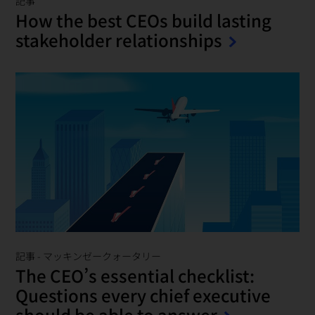
記事
How the best CEOs build lasting
stakeholder relationships
記事
-
マッキンゼークォータリー
The CEO’s essential checklist:
Questions every chief executive
should be able to answer