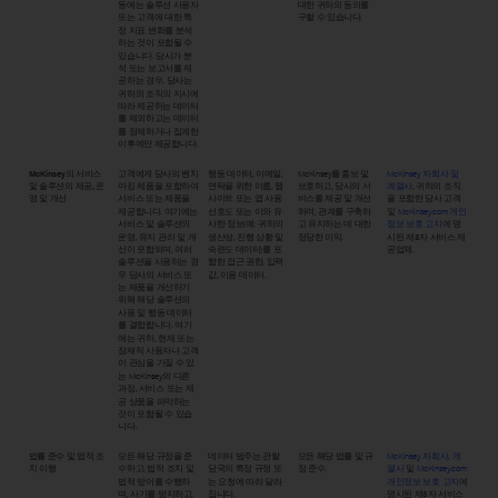
동에는 솔루션 사용자
대한 귀하의 동의를
또는 고객에 대한 특
구할 수 있습니다.
정 지표 변화를 분석
하는 것이 포함될 수
있습니다. 당사가 분
석 또는 보고서를 제
공하는 경우, 당사는
귀하의 조직의 지시에
따라 제공하는 데이터
를 제외하고는 데이터
를 정제하거나 집계한
이후에만 제공합니다.
McKinsey의 서비스
고객에게 당사의 벤치
행동 데이터, 이메일,
McKinsey를 홍보 및
McKinsey 자회사 및
및 솔루션의 제공, 운
마킹 제품을 포함하여
연락을 위한 이름, 웹
보호하고, 당사의 서
계열사
, 귀하의 조직
영 및 개선
서비스 또는 제품을
사이트 또는 앱 사용
비스를 제공 및 개선
을 포함한 당사 고객
제공합니다. 여기에는
선호도 또는 이와 유
하며, 관계를 구축하
및
McKinsey.com 개인
서비스 및 솔루션의
사한 정보(예: 귀하의
고 유지하는 데 대한
정보 보호 고지
에 명
운영, 유지 관리 및 개
생산성, 진행 상황 및
정당한 이익.
시된 제3자 서비스 제
선이 포함되며, 여러
숙련도 데이터)를 포
공업체.
솔루션을 사용하는 경
함한 접근 권한, 입력
우 당사의 서비스 또
값, 이용 데이터.
는 제품을 개선하기
위해 해당 솔루션의
사용 및 행동 데이터
를 결합합니다. 여기
에는 귀하, 현재 또는
잠재적 사용자나 고객
이 관심을 가질 수 있
는 McKinsey의 다른
과정, 서비스 또는 제
공 상품을 파악하는
것이 포함될 수 있습
니다.
법률 준수 및 법적 조
모든 해당 규정을 준
데이터 범주는 관할
모든 해당 법률 및 규
McKinsey 자회사, 계
치 이행
수하고, 법적 조치 및
당국의 특정 규정 또
정 준수.
열사
및
McKinsey.com
법적 방어를 수행하
는 요청에 따라 달라
개인정보 보호 고지
에
며, 사기를 방지하고,
집니다.
명시된 제3자 서비스