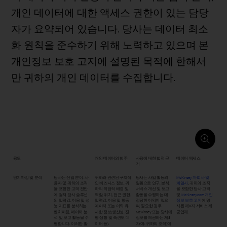
개인 데이터에 대한 액세스 권한이 있는 담당
자가 요약되어 있습니다. 당사는 데이터 최소
화 원칙을 준수하기 위해 노력하고 있으며 본
개인정보 보호 고지에 설명된 목적에 한해서
만 귀하의 개인 데이터를 수집합니다.
용도
개인 데이터의 범주
사용에 대한 법적 근
데이터 액세스
거
벤치마킹 및 분석
당사는 산업 분야, 사
귀하와 관련된 구체적
당사는 사업 활동의
McKinsey 자회사 및
용자 및 귀하의 조직
인 비즈니스 정보, 귀
일환으로 연구, 분석,
계열사
, 귀하의 조직
을 포함한 고객 전반
하의 직업적 배경 및
서비스 개선 및 보고
을 포함한 당사 고객
에 걸쳐 당사 솔루션
역할, 위치, 접근 권한,
활동을 수행하는 데
및
McKinsey.com 개인
의 입력값, 이용 및 성
입력값, 이용 및 행동
정당한 이익이 있으
정보 보호 고지
에 명
능 지표를 분석하는
데이터 또는 이와 유
며, 필요한 경우
시된 제3자 서비스 제
벤치마킹, 데이터 분
사한 정보(생산성, 진
McKinsey 또는 당사에
공업체.
석 및 보고 활동을 수
행 상황 및 숙련도 데
정보를 제공하는 제3
행합니다. 이러한 활
이터 등).
자(예: 귀하의 조직)에