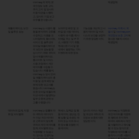
McKinsey의 계약, 본
제공업체.
개인정보 보호 고지,
쿠키 고지 및 당사의
이용 약관을 시행하
고, 당사의 기업 보고
의무를 준수합니다.
애플리케이션, 보안
McKinsey는 사용자 활
브라우징 패턴 및 모
기능성을 개선하고 사
McKinsey 자회사, 계
및 솔루션 성능
동을 분석하여 오류를
바일 앱 이용 데이터,
용자 데이터 및 비즈
열사
및
McKinsey.com
수정하고, 이용을 모
사용자 ID/이름/회사
니스의 보안을 보장하
개인정보 보호 고지
에
니터링하며, 웹사이트,
이메일 주소 및 IP 주
기 위한 정당한 이익.
명시된 제3자 서비스
서비스 및 솔루션과
소, 사용된 기기 유형,
제공업체.
모바일 애플리케이션
액세스한 기사 및 앱
의 보안과 성능을 향
내에서 발생하는 기타
상시키기 위해 귀하의
이벤트에 대한 정보.
당사 애플리케이션,
웹사이트 및 서비스
사용 과정에서 개인
데이터를 수집할 수
있습니다. 예를 들어,
McKinsey는 당사 모바
일 애플리케이션의 총
이용 및 검색 패턴 일
부에 대한 보고서를
받습니다. McKinsey는
또한 모바일 애플리케
이션 내에서 발생하는
일부 오류에 관한 보
고를 수령합니다.
데이터의 집계, 익명
McKinsey는 법률에 따
액세스, 입력값 및 행
당사의 서비스 제공
McKinsey는 익명화된
화 및 비식별화
라 귀하의 데이터가
동 데이터, 생산성, 진
및 개선과 귀하의 개
개인 데이터를 익명화
더 이상 개인 데이터
행 상황 및 숙련도 데
인정보 보호에 대한
된 형태로 유지하며
로 간주되지 않도록
이터 또는 이와 유사
정당한 이익.
데이터 세트에서 개인
귀하의 개인 데이터를
한 정보를 포함한 이
을 식별하거나 재식별
집계, 비식별화 또는
용 데이터.
할 수 있는 방식으로
익명화할 수 있습니
익명화된 데이터를 사
다. 당사는 인공지능
용하거나 다른 사람이
및 기타 데이터 모델
사용하도록 허용하지