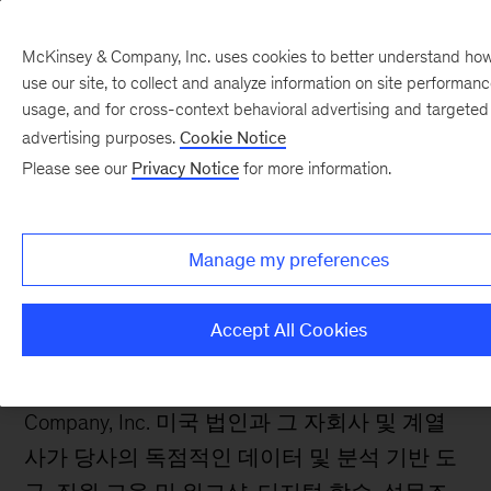
McKinsey & Company, Inc. uses cookies to better understand how 
use our site, to collect and analyze information on site performan
usage, and for cross-context behavioral advertising and targeted
advertising purposes.
Cookie Notice
McKinsey Solutions 개인
Please see our
Privacy Notice
for more information.
정보 보호 고지
Manage my preferences
Accept All Cookies
최종 업데이트 및 시행일: 2026년 4월
본 솔루션 개인정보 보호 고지는 McKinsey &
Company, Inc. 미국 법인과 그 자회사 및 계열
사가 당사의 독점적인 데이터 및 분석 기반 도