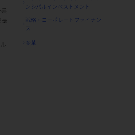
ンシパルインベストメント
企業
成長
戦略・コーポレートファイナン
ス
変革
ール
・