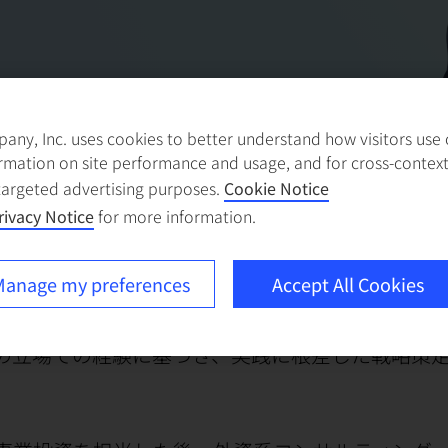
ny, Inc. uses cookies to better understand how visitors use ou
rmation on site performance and usage, and for cross-contex
targeted advertising purposes.
Cookie Notice
rivacy Notice
for more information.
セリング、全社横断変革プログラム、M&Aアライ
anage my preferences
Accept All Cookies
の立場での経験に基づき、実践に根差した戦略策