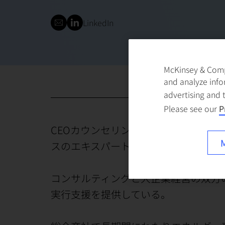
LinkedIn
McKinsey & Compa
and analyze info
advertising and 
Please see our
P
CEOカウンセリング、取締役会カウン
M
スのエキスパート。
コンサルティングと大企業経営の双方
実行支援を提供している。