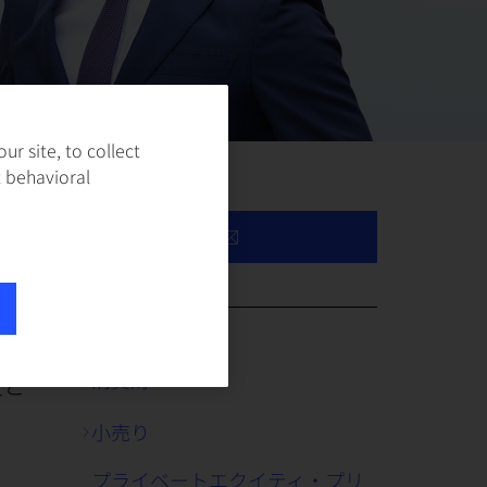
r site, to collect
t behavioral
アン
消費財
定と
小売り
プライベートエクイティ・プリ