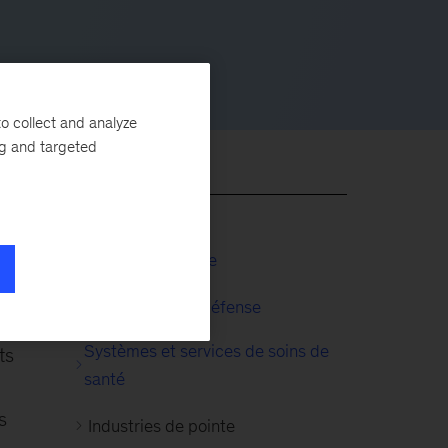
o collect and analyze
ng and targeted
Sciences de la vie
Aérospatiale et défense
ts
Systèmes et services de soins de
ts
santé
s
Industries de pointe