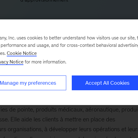
, Inc. uses cookies to better understand how visitors use our site, t
e performance and usage, and for cross-context behavioral advertisi
ses.
Cookie Notice
vacy Notice
for more information.
 de Montréal, et elle conseille des sociétés nord-
Manage my preferences
Accept All Cookies
n dans la conception et la mise en œuvre de
particulier dans le domaine des opérations. Ses clien
ries de pointe, produits médicaux, aéronautique, produi
. Elle aide les clients à mettre en place des
rs organisations, à développer leurs opérations et leur