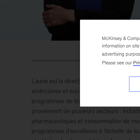
McKinsey & Company
information on sit
advertising purpo
Please see our
Pri
Laurie est la directrice générale du bureau
amércaines et européennes de premier pla
programmes de transformation majeurs, en 
proviennent de plusieurs secteurs : indust
pharmaceutiques et consommation de masse
programmes d’excellence à l’échelle de leu