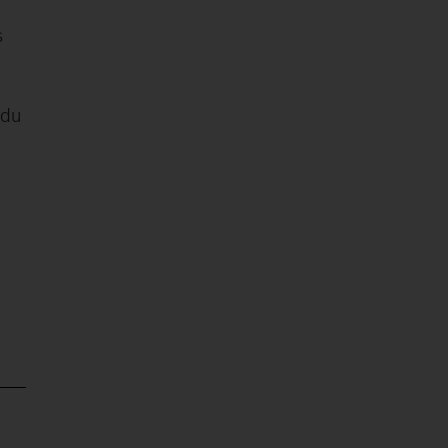
s
 du