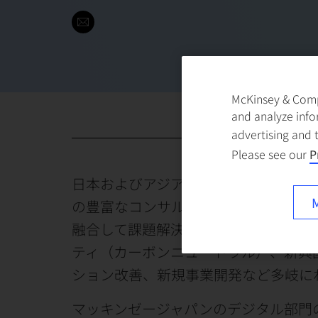
McKinsey & Compa
and analyze info
advertising and 
Please see our
P
日本およびアジアにおける金融グルー
M
の豊富なコンサルティング経験と、マ
融合して課題解決を支援している。手
ティ（カーボンニュートラル）、新興国
ション改善、新規事業開発など多岐に
マッキンゼージャパンのデジタル部門