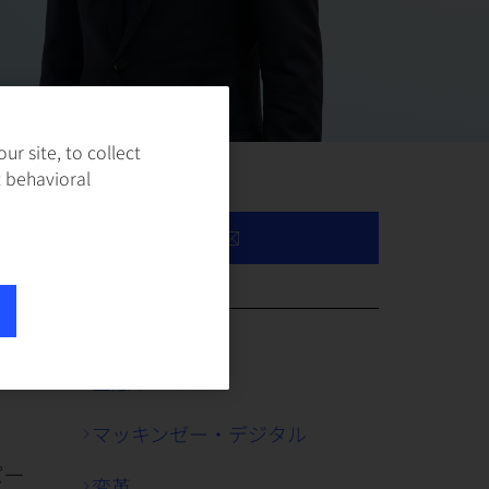
r site, to collect
t behavioral
向け
見を
ビリ
金融サービス
マッキンゼー・デジタル
パー
変革