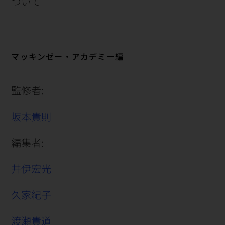
ついて
マッキンゼー・アカデミー編
監修者:
坂本貴則
編集者:
井伊宏光
久家紀子
渡瀬貴道