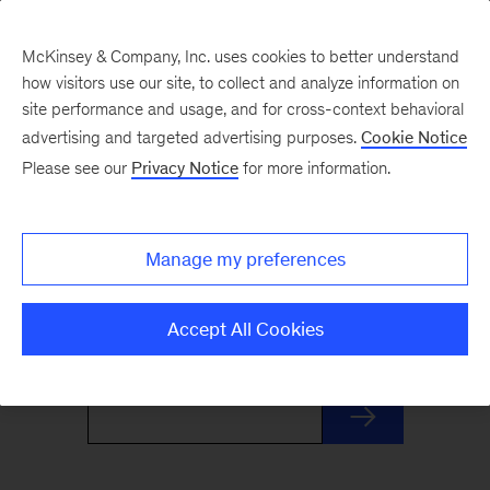
McKinsey & Company, Inc. uses cookies to better understand
how visitors use our site, to collect and analyze information on
site performance and usage, and for cross-context behavioral
advertising and targeted advertising purposes.
Cookie Notice
Destacados
Please see our
Privacy Notice
for more information.
Lo invitamos a leer nuestros artículos más
Manage my preferences
relevantes en español y suscribirse al boletín
para recibirlo directamente en su buzón.
Accept All Cookies