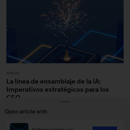
Artículo
La línea de ensamblaje de la IA:
Imperativos estratégicos para los
CEO
13 de mayo de 2026
-
La inteligencia artificial
Open article with
ha demostrado su potencial, pero el valor sigue
siendo difícil de escalar. Para convertir la
McKinsey Insights app