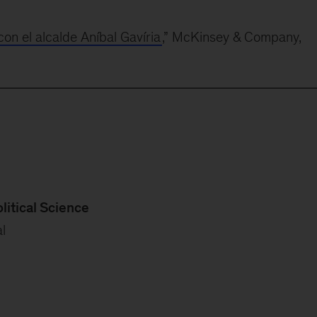
on el alcalde Aníbal Gavíria
,” McKinsey & Company,
itical Science
l