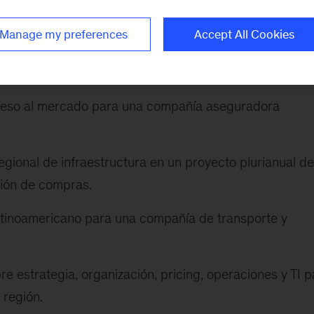
 de América Latina, ha participado en iniciativas de 
Manage my preferences
Accept All Cookies
apoyado a varios CEOs en sus procesos de transición.
te son los siguientes:
greso al mercado para una compañía aseguradora
gional de infraestructura en un proyecto plurianual de
ción de compras.
latinoamericano para una compañía de transporte y
e estrategia, organización, pricing, operaciones y TI p
 región.