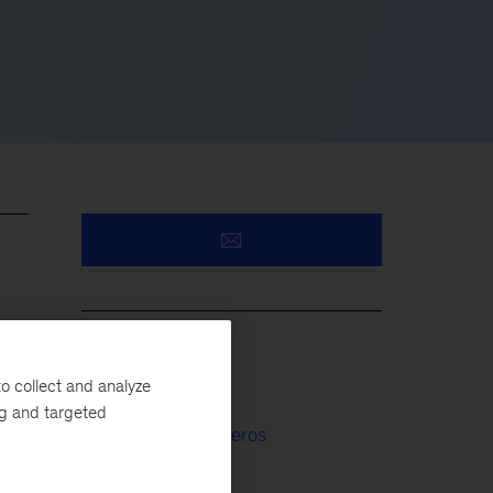
Tech & AI
o collect and analyze
ajo
ng and targeted
Servicios Financieros
 de
Operations