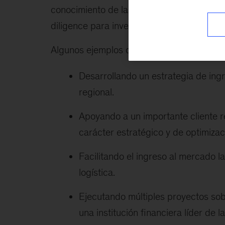
conocimiento de las economías emergentes
diligence para inversionistas privados y 
Algunos ejemplos de su trabajo más recien
Desarrollando un estrategia de in
regional.
Apoyando a un importante cliente re
carácter estratégico y de optimiza
Facilitando el ingreso al mercado 
logística.
Ejecutando múltiples proyectos sobr
una institución financiera líder de la