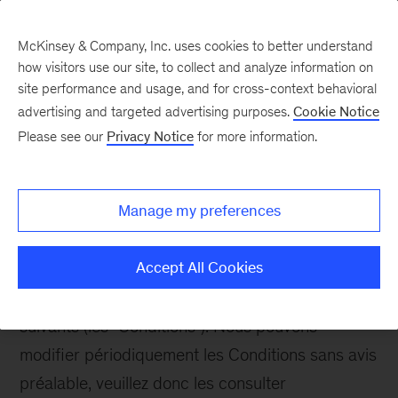
McKinsey & Company, Inc. uses cookies to better understand
how visitors use our site, to collect and analyze information on
site performance and usage, and for cross-context behavioral
advertising and targeted advertising purposes.
Cookie Notice
Conditions d’utilisation
Please see our
Privacy Notice
for more information.
McKinsey & Company et ses filiales ("McKinsey"
Manage my preferences
ou "nous") fournissent le contenu de leurs sites
web ou applications qui affichent un lien vers les
Accept All Cookies
présentes conditions d'utilisation (le "Site") sous
réserve du respect des termes et conditions
suivants (les "Conditions"). Nous pouvons
modifier périodiquement les Conditions sans avis
préalable, veuillez donc les consulter