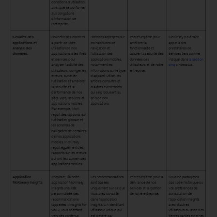
conditions d’utilisation,
ainsi que se conformer
aux obligations
d’information de
l’entreprise.
Sécurité des
Collecter des données
Données agrégées sur
Intérêt légitime pour
McKinsey peut faire
applications et
à partir de votre
les habitudes de
améliorer la
appel à des
analyse des
utilisation de nos
navigation et
fonctionnalité et
prestataires de
données.
applications, sites Web
l’utilisation des
assurer la sécurité des
services tiers comme
et services pour
applications mobiles,
données des
indiqué dans
la section
analyser l’activité des
notamment les
utilisateurs et de notre
cinq
ci-dessous.
utilisateurs, corriger les
informations sur le type
entreprise.
erreurs, surveiller
d’appareil utilisé, les
l’utilisation et améliorer
articles consultés et
la sécurité et la
d’autres événements
performance de nos
qui se produisent au
sites Web, services et
sein de nos
applications mobiles.
applications.
Par exemple, McK
reçoit des rapports sur
l’utilisation globale et
les schémas de
navigation de certaines
de nos applications
mobiles. McKinsey
reçoit également des
rapports sur les erreurs
qui ont lieu au sein des
applications mobiles.
Application
Proposer, via notre
Les recommandations
Intérêt légitime pour la
Nous ne partageons
McKinsey Insights
application McKinsey
sont basées
délivrance de nos
pas votre historique ou
Insights une liste
uniquement sur ce que
services et la gestion
vos préférences de
personnalisée des
vous avez consulté
de notre entreprise.
consultation de
recommandations
dans l’application
l’application Insights
(appelées « Insights for
Insights. Un identifiant
avec d’autres
you ») vous orientant
utilisateur unique qui
utilisateurs ou avec des
vers des contenus
est généré par
tierces parties externes