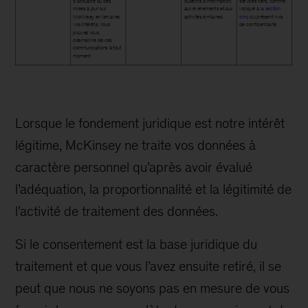
d’actualité ou des
bulletins d’information,
services tiers, comme
mises à jour sur
aux événements et aux
indiqué à
la section
McKinsey en lien avec
activités similaires.
cinq
du présent Avis
vos intérêts. Vous
de confidentialité.
pouvez vous
désinscrire de ces
communications à tout
moment.
Lorsque le fondement juridique est notre intérêt
légitime, McKinsey ne traite vos données à
caractère personnel qu’après avoir évalué
l’adéquation, la proportionnalité et la légitimité de
l’activité de traitement des données.
Si le consentement est la base juridique du
traitement et que vous l’avez ensuite retiré, il se
peut que nous ne soyons pas en mesure de vous