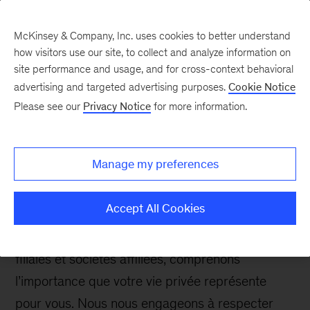
McKinsey & Company, Inc. uses cookies to better understand
how visitors use our site, to collect and analyze information on
site performance and usage, and for cross-context behavioral
advertising and targeted advertising purposes.
Cookie Notice
Avis de confidentialité
Please see our
Privacy Notice
for more information.
Manage my preferences
Dernière mise à jour et entrée en vigueur : Mars
2026
Accept All Cookies
Nous, McKinsey & Company, États-Unis, et ses
filiales et sociétés affiliées, comprenons
l’importance que votre vie privée représente
pour vous. Nous nous engageons à respecter