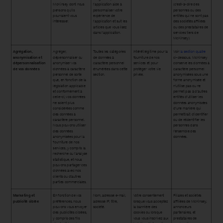
McKinsey dont nous
l’application aide à
(c’est-à-dire des
pensons qu’ils
personnaliser votre
personnes ou des
pourraient vous
expérience de
entités qui ne sont pas
intéresser.
l’application et suit les
des sociétés affiliées
articles que vous lisez
ou des prestataires de
dans l’application.
services tiers de
McKinsey).
Agrégation,
Agréger,
Toutes les catégories
Intérêt légitime pour la
Voir
la section quatre
anonymisation et
dépersonnaliser ou
de données à
fourniture de nos
ci-dessous. McKinsey
dépersonnalisation
anonymiser vos
caractère personnel
services et pour
conserve les données à
de vos données
données à caractère
énumérées dans cette
protéger votre vie
caractère personnel
personnel de sorte
section.
privée.
anonymisées sous une
que, en fonction de la
forme anonymisée et
législation applicable
n’utilise pas ou ne
et conformément à
permet pas à d’autres
celle-ci, vos données
entités d’utiliser les
ne soient plus
données anonymisées
considérées comme
d’une manière qui
des données à
permettrait d’identifier
caractère personnel.
ou de réidentifier les
Nous pouvons utiliser
personnes dans
des données
l’ensemble des
anonymisées pour la
données.
fourniture de nos
services, y compris la
recherche ou l’analyse
statistique, et nous
pouvons partager ces
données avec nos
clients ou d’autres
parties commerciales.
Marketing et
En fonction de vos
Nom, adresse e-mail,
Votre consentement
Filiales et sociétés
publicité ciblée
préférences, nous
adresse IP, titre,
lorsque vous acceptez
affiliées de McKinsey,
pouvons vous envoyer
société.
la bannière des
annonceurs
des publicités ciblées,
cookies ou lorsque
partenaires, et
y compris des fils
vous vous inscrivez aux
prestataires de