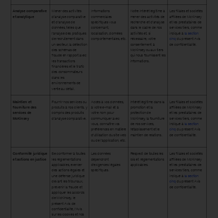
Analyse comparative
Mener des activités
Informations
Notre intérêt légitime à
Les filiales et sociétés
et analytique
d’analyse comparative
commerciales
mener des activités de
affiliées de McKinsey
et d’analyse de
spécifiques vous
recherche et d’analyse
et les prestataires de
données, telles que
concernant,
dans le cadre de nos
services tiers, comme
l’analyse des pratiques
localisation, données
activités et, si
indiqué à
la section
de recrutement dans
comportementales, etc.
nécessaire, votre
cinq
du présent Avis
un secteur, la détection
consentement à
de confidentialité.
des schémas de
McKinsey ou aux tiers
fraude en rapport avec
qui nous fournissent les
les transactions
informations.
financières et le trafic
des consommateurs
dans les
environnements de
vente au détail.
Maintien et
Fournir nos services ou
Accès à vos données,
Intérêt légitime dans la
Les filiales et sociétés
fourniture des
produits à nos clients, y
à votre e-mail et à
promotion et la
affiliées de McKinsey
services de
compris des produits
votre nom pour
protection de
et les prestataires de
McKinsey
d’analyse comparative.
communiquer avec
McKinsey, la fourniture
services tiers, comme
vous, connaître vos
de nos services,
indiqué à
la section
préférences en matière
l’établissement et le
cinq
du présent Avis
d’utilisation du site web
maintien de relations.
de confidentialité.
ou de l’application, etc.
Conformité juridique
Se conformer à toutes
Les données
Respect de toutes les
Les filiales et sociétés
et actions en justice
les réglementations
dépendront
lois et réglementations
affiliées de McKinsey
applicables, exercer
d’exigences légales
applicables.
et les prestataires de
des actions légales et
spécifiques.
services tiers, comme
une défense juridique
indiqué à
la section
devant les tribunaux,
cinq
du présent Avis
prévenir la fraude et
de confidentialité.
appliquer les accords
de McKinsey, le
présent Avis de
confidentialité, l’Avis
sur les cookies et nos