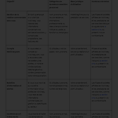
Objectif
Catégories de
Base juridique
Accès aux données
données à caractère
d’utilisation
personnel
Gestion de la
En tant qu’employé
Nom, pronoms, e-mail,
Intérêt légitime pour la
Les filiales et sociétés
relation commerciale
d’un client de
lieu de résidence,
prestation de services.
affiliées de McKinsey
avec vous
McKinsey, vous
informations
et les prestataires de
recevez des
professionnelles ou
services tiers tels que
informations
liées à l’emploi comme
divulgués dans
la
concernant nos
l’intitulé du poste, la
section cinq
du
services et solutions, y
fonction ou l’employeur.
présent Avis de
compris des
confidentialité.
propositions, des
factures, etc.
Compte
Si vous créez un
ID utilisateur, mot de
Votre consentement,
Filiales et sociétés
McKinsey.com
compte sur
passe ; nom, pronoms.
lors de la création d’un
affiliées de McKinsey
Mckinsey.com, vous
profil utilisateur.
et prestataires de
avez accès à des
services tiers, comme
newsletters, des
indiqué à
la section
alertes, un nombre
cinq
du présent Avis
illimité d’articles
de confidentialité.
téléchargés et du
contenu personnalisé
dans notre application.
Bulletins
Si vous vous inscrivez
ID utilisateur, pronoms,
Votre consentement,
Les filiales et sociétés
d’information et
aux bulletins
nom et adresse e-mail,
lors de la création d’un
affiliées de McKinsey
alertes
d’information et aux
numéro de téléphone.
profil utilisateur.
et les prestataires de
alertes de McKinsey,
services tiers, comme
vous recevez des
indiqué à
la section
informations
cinq
du présent Avis
commerciales, de
de confidentialité.
gestion ou spécifiques
au secteur.
Conférences et
Vous inscrire et traiter
Nom, pronoms, e-mail,
Intérêt légitime pour
Les filiales et sociétés
événements
vos demandes de
lieu de travail,
vous permettre
affiliées de McKinsey