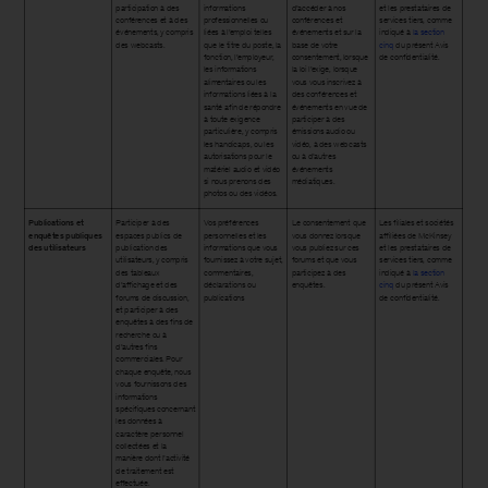
participation à des
informations
d’accéder à nos
et les prestataires de
conférences et à des
professionnelles ou
conférences et
services tiers, comme
événements, y compris
liées à l’emploi telles
événements et sur la
indiqué à
la section
des webcasts.
que le titre du poste, la
base de votre
cinq
du présent Avis
fonction, l’employeur,
consentement, lorsque
de confidentialité.
les informations
la loi l’exige, lorsque
alimentaires ou les
vous vous inscrivez à
informations liées à la
des conférences et
santé afin de répondre
événements en vue de
à toute exigence
participer à des
particulière, y compris
émissions audio ou
les handicaps, ou les
vidéo, à des webcasts
autorisations pour le
ou à d’autres
matériel audio et vidéo
événements
si nous prenons des
médiatiques.
photos ou des vidéos.
Publications et
Participer à des
Vos préférences
Le consentement que
Les filiales et sociétés
enquêtes publiques
espaces publics de
personnelles et les
vous donnez lorsque
affiliées de McKinsey
des utilisateurs
publication des
informations que vous
vous publiez sur ces
et les prestataires de
utilisateurs, y compris
fournissez à votre sujet,
forums et que vous
services tiers, comme
des tableaux
commentaires,
participez à des
indiqué à
la section
d’affichage et des
déclarations ou
enquêtes.
cinq
du présent Avis
forums de discussion,
publications
de confidentialité.
et participer à des
enquêtes à des fins de
recherche ou à
d’autres fins
commerciales. Pour
chaque enquête, nous
vous fournissons des
informations
spécifiques concernant
les données à
caractère personnel
collectées et la
manière dont l’activité
de traitement est
effectuée.