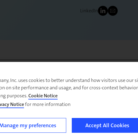
LinkedIn
بي، ويساعد المؤسسات المالية والمصرفية الرائدة حول
y, Inc. uses cookies to better understand how visitors use our sit
on on site performance and usage, and for cross-context behavior
نمو، وإعادة تشكيل الهياكل التنظيمية، وتعزيز الجهود
ing purposes.
Cookie Notice
دمات المصرفية للأفراد والخدمات المصرفية الرقمية.
ivacy Notice
for more information.
في مجال الخدمات المصرفية الرقمية والخدمات المصرفية
جموعات المصرفية الكبرى في صياغة نماذج مباشرة
Manage my preferences
Accept All Cookies
ة المقدمة للأفراد. فمن الخدمات التي ساهم شينال في