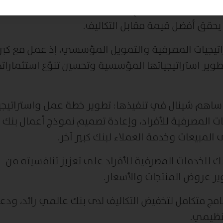
طوير وإطلاق نموذج مبتكر للخدمات المصرفية في
يحقق أفضل قيمة مقابل التكاليف.
راتيجيات المصرفية والتمويل المؤسسي، إذ عمل مع كب
وير استراتيجياتها المؤسسية وتحسين تنوّع استثماراته
 ساهم شينال في تنفيذها: تطوير خطة عمل واستراتيجي
ات المصرفية للأفراد، وإعادة تصميم نموذج أعمال بنك
المبيعات وخدمة العملاء لبنك كبير آخر.
 للخدمات المصرفية للأفراد على تعزيز تنافسيته من
ير عروض المنتجات والأسعار.
ج متكامل لتخفيض التكاليف لدى بنك عالمي رائد، ودع
نظيمي.