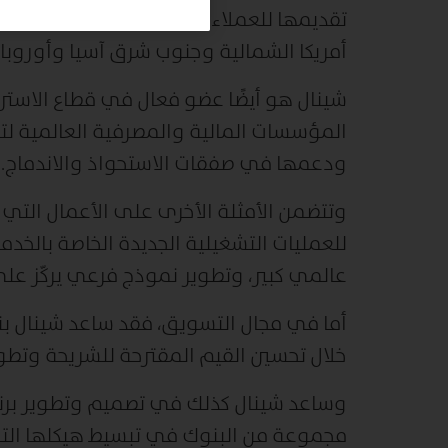
تقديمها للعملاء مساعدة بنك عالمي في ت
أمريكا الشمالية وجنوب شرق آسيا وأوروبا 
شينال هو أيضًا عضو فعال في قطاع الاست
المؤسسات المالية والمصرفية العالمية لتط
ودعمها في صفقات الاستحواذ والاندماج.
وتتضمن الأمثلة الأخرى على الأعمال التي
للعمليات التشغيلية الجديدة الخاصة بالخدم
عالمي كبير، وتطوير نموذج فرعي يركّز على 
أما في مجال التسويق، فقد ساعد شينال بنك
خلال تحسين القيم المقترحة للشريحة وتطو
وساعد شينال كذلك في تصميم وتطوير برنام
مجموعة من البنوك في تبسيط هيكلها الت