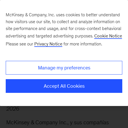
McKinsey & Company, Inc. uses cookies to better understand
how visitors use our site, to collect and analyze information on
site performance and usage, and for cross-context behavioral
advertising and targeted advertising purposes.
Cookie Notice
Aviso de Privacidad
Please see our
Privacy Notice
for more information.
sobre Selección de
Personal de McKinsey
Manage my preferences
Accept All Cookies
Última actualización y entrada en vigor: Abril de
2026
McKinsey & Company Inc., y sus compañías