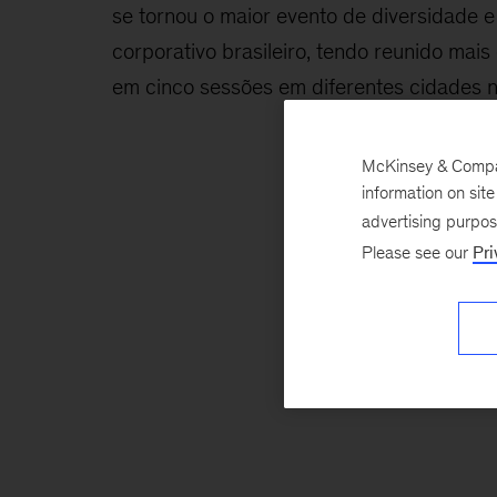
se tornou o maior evento de diversidade e
corporativo brasileiro, tendo reunido mais
em cinco sessões em diferentes cidades n
McKinsey & Company
information on sit
advertising purpo
Please see our
Pri