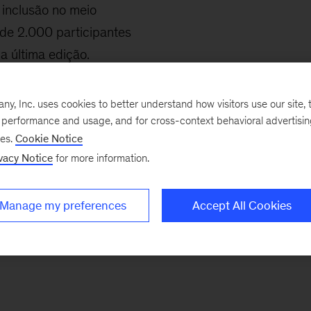
 inclusão no meio
 de 2.000 participantes
a última edição.
, Inc. uses cookies to better understand how visitors use our site, t
e performance and usage, and for cross-context behavioral advertisi
ses.
Cookie Notice
vacy Notice
for more information.
Manage my preferences
Accept All Cookies