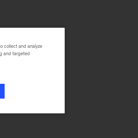
o collect and analyze
ng and targeted