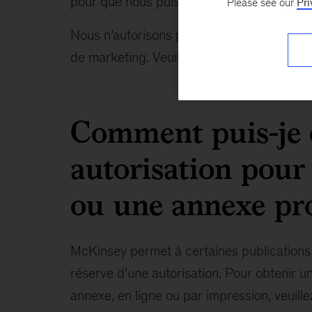
pour que nous puissions analyser votre d
Please see our
Pri
Nous n’autorisons pas l’utilisation de not
de marketing. Veuillez noter que nous ne 
Comment puis-je 
autorisation pour 
ou une annexe pro
McKinsey permet à certaines publications 
réserve d’une autorisation. Pour obtenir un
annexe, en ligne ou par impression, veuille