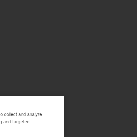
o collect and analyze
ng and targeted