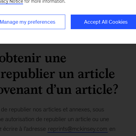
emande et y répondre.
vacy Notice
for more information.
re contenu à des fins de promotions, de ventes ou
Manage my preferences
Accept All Cookies
fournissons pas de reproductions personnalisées.
obtenir une
republier un article
venant d’un article?
de republier nos articles et annexes, sous
e autorisation de republier un article ou une
z écrire à l’adresse
reprints@mckinsey.com
en