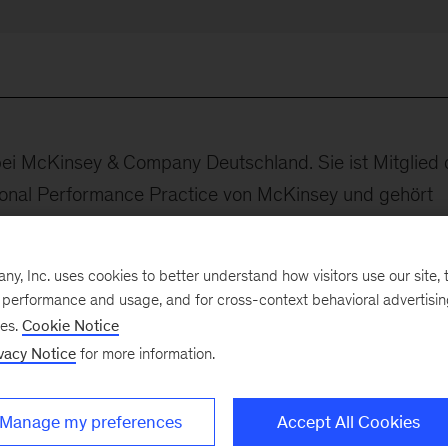
bei McKinsey & Company Deutschland. Sie ist Mitglied 
tional Performance Practice von McKinsey und gehört
 (MGI) an, wo sie sich auf die Wettbewerbsfähigkeit u
ntriert.
, Inc. uses cookies to better understand how visitors use our site, t
e performance and usage, and for cross-context behavioral advertisi
 Weltwirtschaftsforums, Mitglied der Trilateral
ses.
Cookie Notice
der Europäischen Kommission zum Thema „Future of
vacy Notice
for more information.
 als Diskussionsteilnehmerin und Rednerin an
-Konferenzen sowie der Chatham House Conference te
Manage my preferences
Accept All Cookies