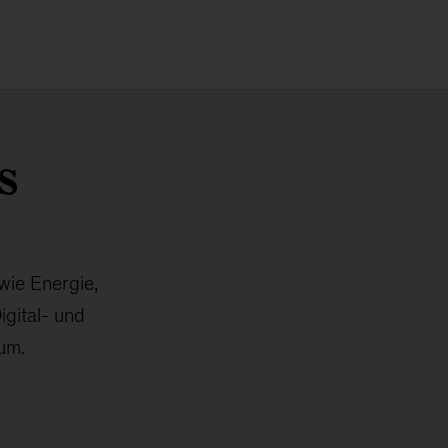
s
wie Energie,
igital- und
um.