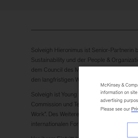
Solveigh Hieronimus ist Senior-Partnerin 
Sustainability und der People & Organiza
dem Council des McKinsey Global Institute
den langfristigen Wohlstand Europas konze
McKinsey & Company
information on sit
Solveigh ist Young Global Leader (YGL) des
advertising purpo
Commission und Teil des Expertenpanels 
Please see our
Pri
Work". Des Weiteren nimmt sie regelmäßig
internationalen Foren wie OECD- und DLD