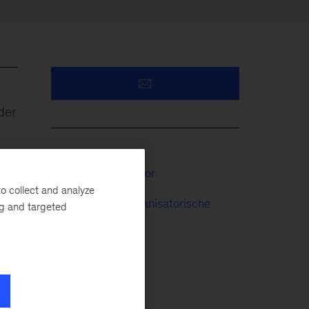
der
nd
Öffentlicher Sektor
o collect and analyze
Menschen & Organisatorische
ng and targeted
Leistung
il.