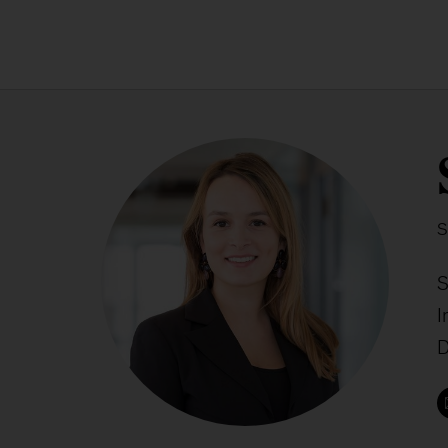
S
S
I
D