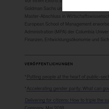
Vor ihrem Eintritt bei McKinsey hatte sie 
Goldman Sachs und JPMorgan inne. Solveig
Master-Abschluss in Wirtschaftswissens
European School of Management erworben. 
Administration (MPA) der Columbia Univer
Finanzen, Entwicklungsökonomie und Sicher
VERÖFFENTLICHUNGEN
“
Putting people at the heart of public-sec
“
Accelerating gender parity: What can g
Delivering for citizens: How to triple the
Company, Mai 2018