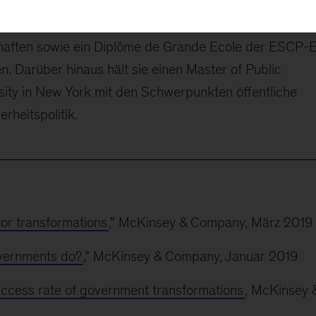
verschiedene Positionen bei den Vereinten Nationen,
h hat in Oxford, Paris und Madrid studiert und einen
chaften sowie ein Diplôme de Grande Ecole der ESCP-
Darüber hinaus hält sie einen Master of Public
sity in New York mit den Schwerpunkten öffentliche
heitspolitik.
tor transformations
,” McKinsey & Company, März 2019
overnments do?
,” McKinsey & Company, Januar 2019
 success rate of government transformations
, McKinsey 