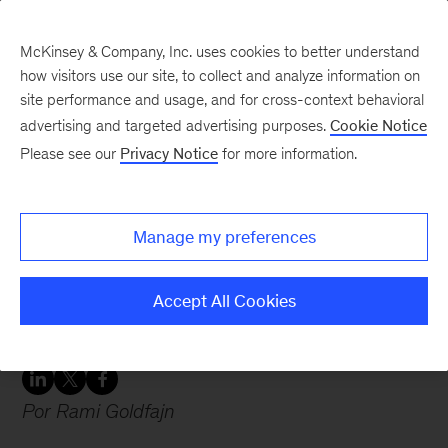
McKinsey & Company, Inc. uses cookies to better understand
how visitors use our site, to collect and analyze information on
site performance and usage, and for cross-context behavioral
advertising and targeted advertising purposes.
Cookie Notice
Please see our
Privacy Notice
for more information.
Blog Made in Brazil
O segredo das
transformações
Manage my preferences
empresariais que
Accept All Cookies
funcionam
Por Rami Goldfajn