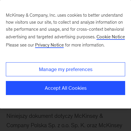
McKinsey & Company, Inc. uses cookies to better understand
how visitors use our site, to collect and analyze information on
site performance and usage, and for cross-context behavioral
advertising and targeted advertising purposes.
Cookie Notice
Art 27c ustawy o
Please see our
Privacy Notice
for more information.
podatku dochodowym
od osob prawnych 2022
Manage my preferences
Accept All Cookies
Wprowadzenie
Niniejszy dokument dotyczy McKinsey &
Company Polska Sp. z o.o. Sp. K. oraz McKinsey