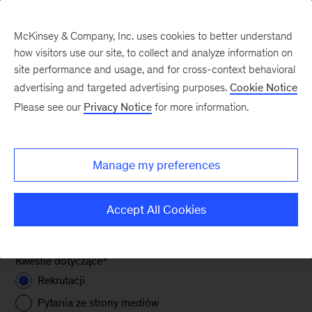
McKinsey & Company, Inc. uses cookies to better understand
how visitors use our site, to collect and analyze information on
site performance and usage, and for cross-context behavioral
advertising and targeted advertising purposes.
Cookie Notice
Please see our
Privacy Notice
for more information.
Dziękujemy za zainteresowanie firmą McKinsey &
Company w Polsce. W sprawach ogólnych
prosimy o kontakt z recepcją. Pytania związane z
Manage my preferences
rekrutacją, usługami doradczymi, a także pytania
ze strony mediów prosimy wysyłać za pomocą
Accept All Cookies
poniższego formularza:
Kwestie dotyczące
*
Rekrutacji
Pytania ze strony mediów