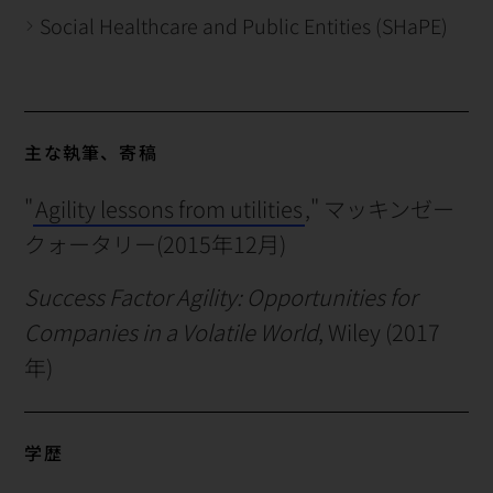
Social Healthcare and Public Entities (SHaPE)
主な執筆、寄稿
"
Agility lessons from utilities
," マッキンゼー
クォータリー(2015年12月)
Success Factor Agility: Opportunities for
Companies in a Volatile World
, Wiley (2017
年)
学歴