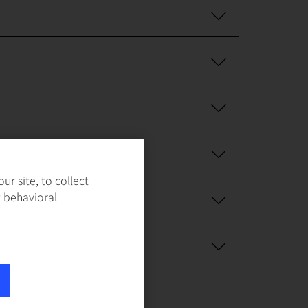
r site, to collect
不安なのですが。
t behavioral
ょうか?