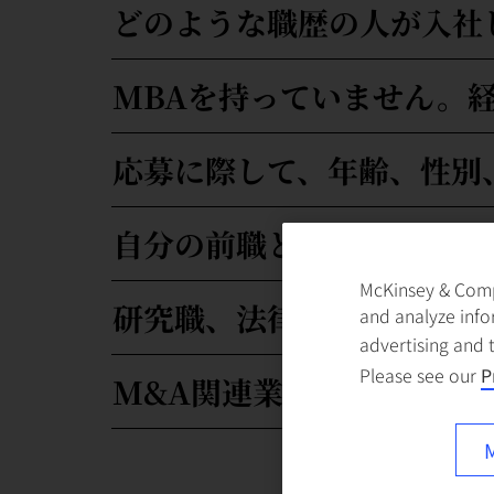
どのような職歴の人が入社
MBAを持っていません。
応募に際して、年齢、性別
自分の前職と関連したプロ
McKinsey & Compa
研究職、法律家など、ビジ
and analyze info
advertising and 
Please see our
P
M&A関連業務も多いと聞
M