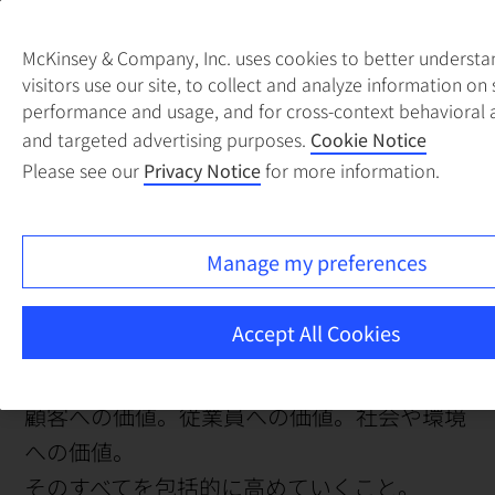
McKinsey & Company, Inc. uses cookies to better underst
visitors use our site, to collect and analyze information on 
performance and usage, and for cross-context behavioral 
McKinsey
& Company
and targeted advertising purposes.
Cookie Notice
Japan
Please see our
Privacy Notice
for more information.
Manage my preferences
Accept All Cookies
いまや企業の価値は業績だけでは計れない。
顧客への価値。従業員への価値。社会や環境
への価値。
そのすべてを包括的に高めていくこと。