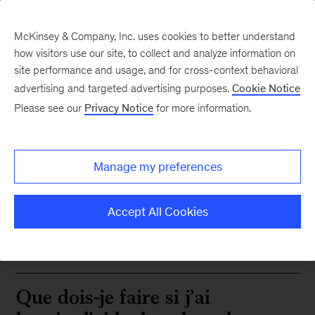
McKinsey & Company, Inc. uses cookies to better understand
how visitors use our site, to collect and analyze information on
site performance and usage, and for cross-context behavioral
advertising and targeted advertising purposes.
Cookie Notice
FAQ sur les perspectives
Please see our
Privacy Notice
for more information.
de carrière
Manage my preferences
Accept All Cookies
Comment postuler un rôle
chez McKinsey?
Que dois-je faire si j’ai