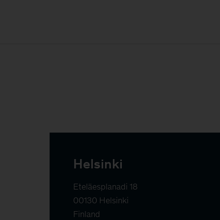
Helsinki
Eteläesplanadi 18

00130 Helsinki

Finland