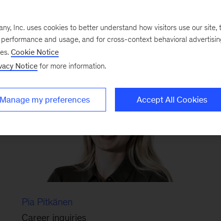
, Inc. uses cookies to better understand how visitors use our site, t
e performance and usage, and for cross-context behavioral advertisi
ses.
Cookie Notice
vacy Notice
for more information.
Manage my preferences
Accept All Cookies
Pia Pitkänen
Career inquiries