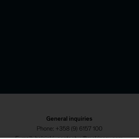
General inquiries
Phone: +358 (9) 6157 100
E-mail:
helsinki_contactus@mckinsey.com