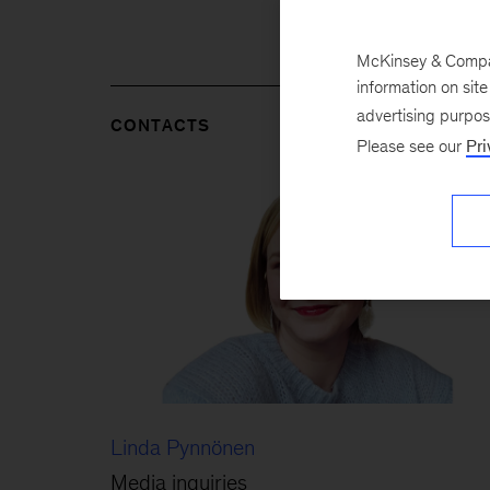
McKinsey & Company
information on sit
advertising purpo
CONTACTS
Please see our
Pri
Linda Pynnönen
Media inquiries