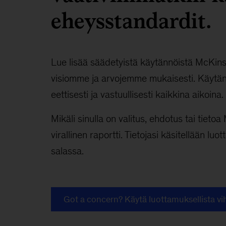
eheysstandardit.
Lue lisää säädetyistä käytännöistä McKinse
visiomme ja arvojemme mukaisesti. Käytänt
eettisesti ja vastuullisesti kaikkina aikoina.
Mikäli sinulla on valitus, ehdotus tai tiet
virallinen raportti. Tietojasi käsitellään luot
salassa.
Got a concern? Käytä luottamuksellista vih