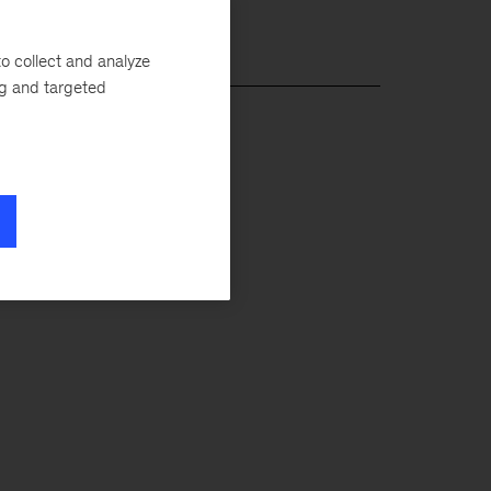
o collect and analyze
ng and targeted