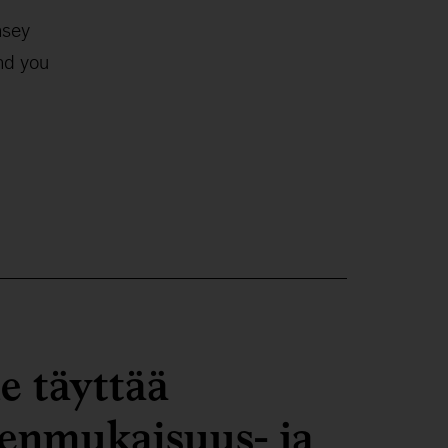
nsey
and you
e täyttää
tenmukaisuus- ja