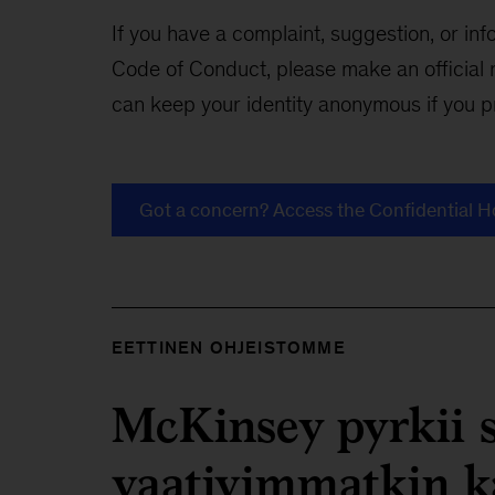
If you have a complaint, suggestion, or in
Code of Conduct, please make an official re
can keep your identity anonymous if you pr
Got a concern? Access the Confidential H
EETTINEN OHJEISTOMME
McKinsey pyrkii s
vaativimmatkin k