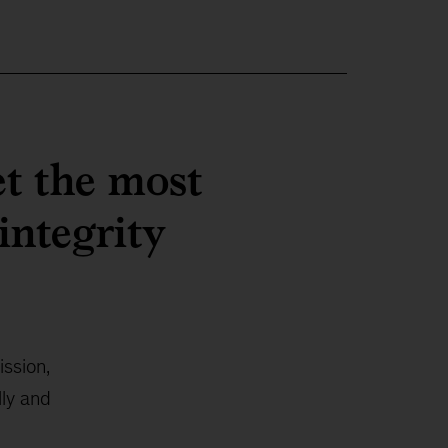
et the most
integrity
ission,
lly and