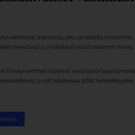
yn eettisestä ohjeistosta, joka on laadittu missiomme,
eet vahvistavat ja virallistavat sitoutumisemme toimia
oa McKinseyn eettisen ohjeiston vastaisesta tapahtumasta
tamuksellisesti, ja voit halutessasi pitää henkilöllisyytesi
jelinjaa