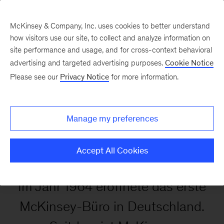
McKinsey & Company, Inc. uses cookies to better understand
how visitors use our site, to collect and analyze information on
site performance and usage, and for cross-context behavioral
advertising and targeted advertising purposes.
Cookie Notice
Über McKinsey
Please see our
Privacy Notice
for more information.
McKinsey früher und
Manage my preferences
heute
Accept All Cookies
Im Jahr 1964 eröffnete das erste
McKinsey-Büro in Deutschland.