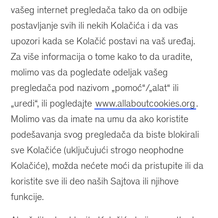
vašeg internet pregledača tako da on odbije
postavljanje svih ili nekih Kolačića i da vas
upozori kada se Kolačić postavi na vaš uređaj.
Za više informacija o tome kako to da uradite,
molimo vas da pogledate odeljak vašeg
pregledača pod nazivom „pomoć“/„alat“ ili
„uredi“, ili pogledajte
www.allaboutcookies.org
.
Molimo vas da imate na umu da ako koristite
podešavanja svog pregledača da biste blokirali
sve Kolačiće (uključujući strogo neophodne
Kolačiće), možda nećete moći da pristupite ili da
koristite sve ili deo naših Sajtova ili njihove
funkcije.