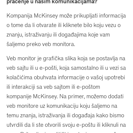
praćenje u našim komunikacijama?
Kompanija McKinsey može prikupljati informacija
o tome da li otvarate ili kliknete bilo koju vezu o
znanju, istraživanju ili događajima koje vam
šaljemo preko veb monitora.
Veb monitor je grafička slika koja se postavlja na
veb sajtu ili u e-pošti, koja samostalno ili u vezi sa
kolačićima obuhvata informacije o vašoj upotrebi
ili interakciji sa veb sajtom ili e-poštom
kompanije McKinsey. Na primer, možemo dodati
veb monitore uz komunikaciju koju šaljemo na
temu znanja, istraživanja ili događaja kako bismo
utvrdili da li ste otvorili svoju e-poštu ili kliknuli na