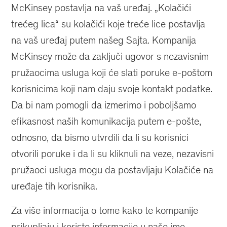
McKinsey postavlja na vaš uređaj. „Kolačići
trećeg lica“ su kolačići koje treće lice postavlja
na vaš uređaj putem našeg Sajta. Kompanija
McKinsey može da zaključi ugovor s nezavisnim
pružaocima usluga koji će slati poruke e-poštom
korisnicima koji nam daju svoje kontakt podatke.
Da bi nam pomogli da izmerimo i poboljšamo
efikasnost naših komunikacija putem e-pošte,
odnosno, da bismo utvrdili da li su korisnici
otvorili poruke i da li su kliknuli na veze, nezavisni
pružaoci usluga mogu da postavljaju Kolačiće na
uređaje tih korisnika.
Za više informacija o tome kako te kompanije
prikupljaju i koriste informacije u naše ime,