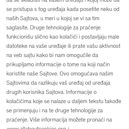
se pristupa s tog uređaja kada posetite neku od
naših Sajtova, u meri u kojoj se vi sa tim
saglasite. Druge tehnologije za praćenje
funkcionišu slično kao kolačići i postavljaju male
datoteke na vaše uređaje ili prate vašu aktivnost
na veb sajtu kako bi nam omogućile da
prikupljamo informacije o tome na koji način
koristite naše Sajtove. Ovo omogućava našim
Sajtovima da razlikuju vaš uređaj od uređaja
drugih korisnika Sajtova. Informacije o
kolačićima koje se nalaze u daljem tekstu takođe
se primenjuju i na te druge tehnologije za
praćenje. Više informacija možete pronaći na
www.allaboutcookies.org
i