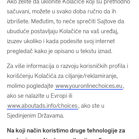
Ako želite da uklonite Kolačiće koji su prethodno
sačuvani, možete u svako doba ručno da ih
izbrišete. Međutim, to neće sprečiti Sajtove da
ubuduće postavljaju Kolačiće na vaš uređaj,
izuzev ukoliko i kada podesite svoj internet
pregledač kako je opisano u tekstu iznad.
Za više informacija o razvoju korisničkih profila i
korišćenju Kolačića za ciljanje/reklamiranje,
molimo pogledajte
www.youronlinechoices.eu
,
ako se nalazite u Evropi ili
www.aboutads.info/choices
, ako ste u
Sjedinjenim Državama.
Na koji način koristimo druge tehnologije za