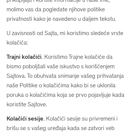
molimo vas da pogledate njihove politike
privatnosti kako je navedeno u daljem tekstu.
U zavisnosti od Sajta, mi koristimo sledeće vrste
kolačića:
Trajni kolačići
. Koristimo Trajne kolačiće da
bismo poboljšali vaše iskustvo s korišćenjem
Sajtova. To obuhvata snimanje vašeg prihvatanja
naše Politike o kolačićima kako bi se uklonila
poruka o kolačićima koja se prvo pojavljuje kada
koristite Sajtove.
Kolačići sesije
. Kolačići sesije su privremeni i
brišu se s vašeg uređaja kada se zatvori veb