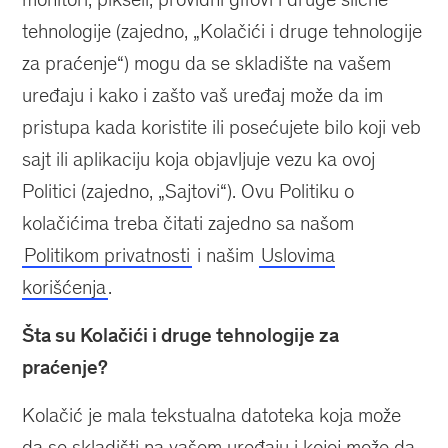
tehnologije (zajedno, „Kolačići i druge tehnologije
za praćenje“) mogu da se skladište na vašem
uređaju i kako i zašto vaš uređaj može da im
pristupa kada koristite ili posećujete bilo koji veb
sajt ili aplikaciju koja objavljuje vezu ka ovoj
Politici (zajedno, „Sajtovi“). Ovu Politiku o
kolačićima treba čitati zajedno sa našom
Politikom privatnosti
i našim
Uslovima
korišćenja
.
Šta su Kolačići i druge tehnologije za
praćenje?
Kolačić je mala tekstualna datoteka koja može
da se skladišti na vašem uređaju i kojoj može da