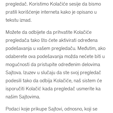
pregledač. Koristimo Kolačiće sesije da bismo
pratili korišćenje interneta kako je opisano u
tekstu iznad.
Možete da odbijete da prihvatite Kolačiće
pregledača tako što ćete aktivirati određena
podešavanja u vašem pregledaču. Međutim, ako
odaberete ova podešavanja možda nećete biti u
mogućnosti da pristupite određenim delovima
Sajtova. Izuzev u slučaju da ste svoj pregledač
podesili tako da odbija Kolačiće, naš sistem će
isporučiti Kolačić kada pregledač usmerite ka
našim Sajtovima.
Podaci koje prikupe Sajtovi, odnosno, koji se