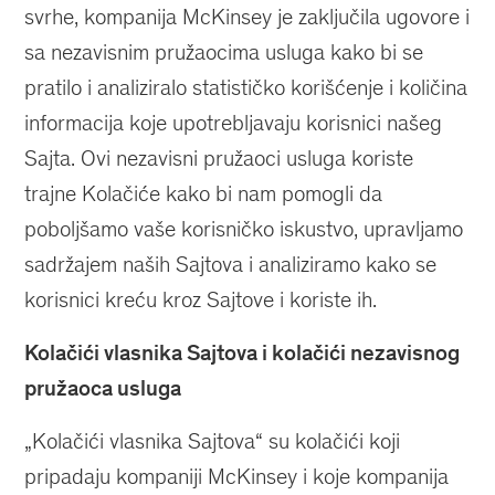
svrhe, kompanija McKinsey je zaključila ugovore i
sa nezavisnim pružaocima usluga kako bi se
pratilo i analiziralo statističko korišćenje i količina
informacija koje upotrebljavaju korisnici našeg
Sajta. Ovi nezavisni pružaoci usluga koriste
trajne Kolačiće kako bi nam pomogli da
poboljšamo vaše korisničko iskustvo, upravljamo
sadržajem naših Sajtova i analiziramo kako se
korisnici kreću kroz Sajtove i koriste ih.
Kolačići vlasnika Sajtova i kolačići nezavisnog
pružaoca usluga
„Kolačići vlasnika Sajtova“ su kolačići koji
pripadaju kompaniji McKinsey i koje kompanija