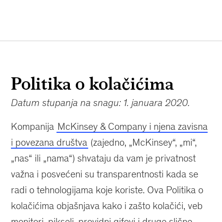
Politika o kolačićima
Datum stupanja na snagu: 1. januara 2020.
Kompanija
McKinsey & Company i njena zavisna
i povezana društva
(zajedno, „McKinsey“, „mi“,
„nas“ ili „nama“) shvataju da vam je privatnost
važna i posvećeni su transparentnosti kada se
radi o tehnologijama koje koriste. Ova Politika o
kolačićima objašnjava kako i zašto kolačići, veb
monitori, pikseli, providni gifovi i druge slične