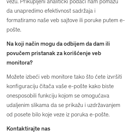
vezu. Prikupljeni analitički podaci nam pomažu
da unapredimo efektivnost sadržaja i
formatiramo naše veb sajtove ili poruke putem e-
pošte.
Na koji način mogu da odbijem da dam ili
povučem pristanak za korišćenje veb
monitora?
Možete izbeći veb monitore tako što ćete izvršiti
konfiguraciju čitača vaše e-pošte kako biste
onesposobili funkciju kojom se omogućava
udaljenim slikama da se prikažu i uzdržavanjem
od posete bilo koje veze iz poruka e-pošte.
Kontaktirajte nas