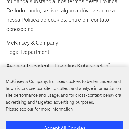
mudança substancial nos termos desta Política.
De todo modo, se tiver alguma dúvida sobre a
nossa Política de cookies, entre em contato
conosco no:
McKinsey & Company
Legal Department
º
Avenida Presidente Juscelino Kubitschek n
º
1909, Conjuntos de Escritórios n
211, 221 e 231,
McKinsey & Company, Inc. uses cookies to better understand
º
21, 22 e 23
andares da Torre Sul, Condomínio
how visitors use our site, to collect and analyze information on
São Paulo Corporate Towers, Vila Nova
site performance and usage, and for cross-context behavioral
Conceição.
advertising and targeted advertising purposes.
Please see our
for more information.
São Paulo, SP
CEP 04543-907
Accept All Cookies