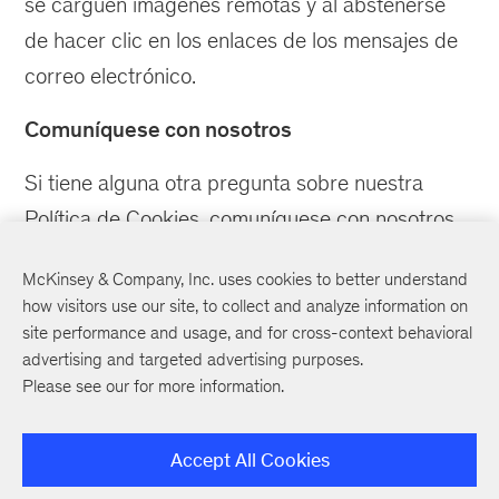
se carguen imágenes remotas y al abstenerse
de hacer clic en los enlaces de los mensajes de
correo electrónico.
Comuníquese con nosotros
Si tiene alguna otra pregunta sobre nuestra
Política de Cookies, comuníquese con nosotros
a:
McKinsey & Company, Inc. uses cookies to better understand
McKinsey & Company
how visitors use our site, to collect and analyze information on
site performance and usage, and for cross-context behavioral
Legal Department
advertising and targeted advertising purposes.
711 Third Avenue
Please see our
for more information.
New York, NY 10017
212-446-7000
Accept All Cookies