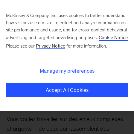
McKinsey & Company, Inc. uses cookies to better understand
how visitors use our site, to collect and analyze information on
site performance and usage, and for cross-context behavioral
advertising and targeted advertising purposes.
Cookie Notice
Analyste stagiaire
Please see our
Privacy Notice
for more information.
Manage my preferences
Postuler Maintenant
Accept All Cookies
Vous voulez travailler sur des enjeux complexes
et urgents – de ceux qui rassemblent des